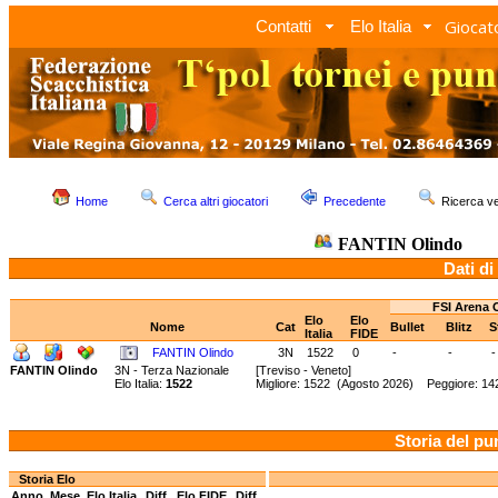
Giocato
Contatti
Elo Italia
Home
Cerca altri giocatori
Precedente
Ricerca 
FANTIN Olindo
Dati di
FSI Arena 
Elo
Elo
Nome
Cat
Bullet
Blitz
S
Italia
FIDE
FANTIN Olindo
3N
1522
0
-
-
-
FANTIN Olindo
3N - Terza Nazionale
[Treviso - Veneto]
Elo Italia:
1522
Migliore: 1522 (Agosto 2026) Peggiore: 142
Storia del pu
Storia Elo
Anno
Mese
Elo Italia
Diff.
Elo FIDE
Diff.