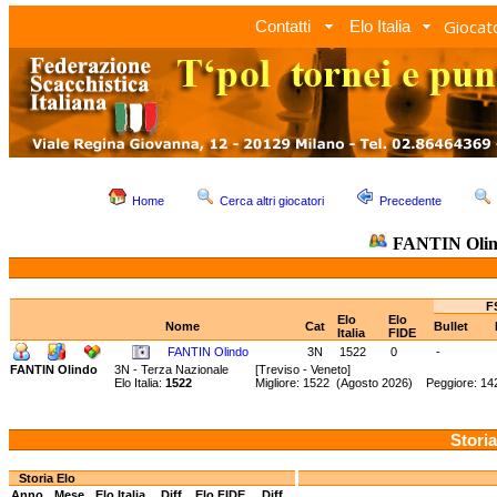
Giocato
Contatti
Elo Italia
Home
Cerca altri giocatori
Precedente
FANTIN Oli
F
Elo
Elo
Nome
Cat
Bullet
Italia
FIDE
FANTIN Olindo
3N
1522
0
-
FANTIN Olindo
3N - Terza Nazionale
[Treviso - Veneto]
Elo Italia:
1522
Migliore: 1522 (Agosto 2026) Peggiore: 142
Storia
Storia Elo
Anno
Mese
Elo Italia
Diff.
Elo FIDE
Diff.