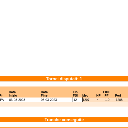
Tornei disputati: 1
Data
Data
Elo
FIDE
Pr
Inizio
Fine
FSI
Med
NP
PF
Perf
PA
03-03-2023
05-03-2023
12
1207
4
1.0
1208
Tranche conseguite