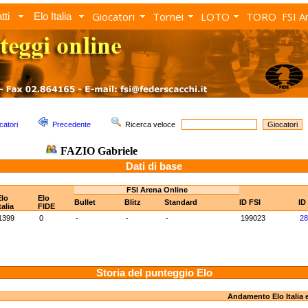
Giocatori
Tornei
LOTO
TORO
FSI A
tti
Elo Italia
catori
Precedente
Ricerca veloce
FAZIO Gabriele
Dati di base
FSI Arena Online
Elo
Elo
Bullet
Blitz
Standard
ID FSI
ID
talia
FIDE
1399
0
-
-
-
199023
28
Storia del punteggio Elo
Andamento Elo Italia 