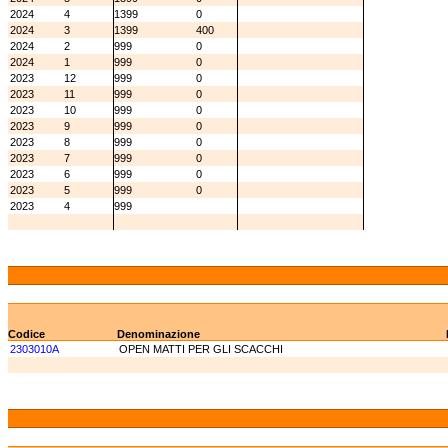
2024
4
1399
0
2024
3
1399
400
2024
2
999
0
2024
1
999
0
2023
12
999
0
2023
11
999
0
2023
10
999
0
2023
9
999
0
2023
8
999
0
2023
7
999
0
2023
6
999
0
2023
5
999
0
2023
4
999
Codice
Denominazione
2303010A
OPEN MATTI PER GLI SCACCHI