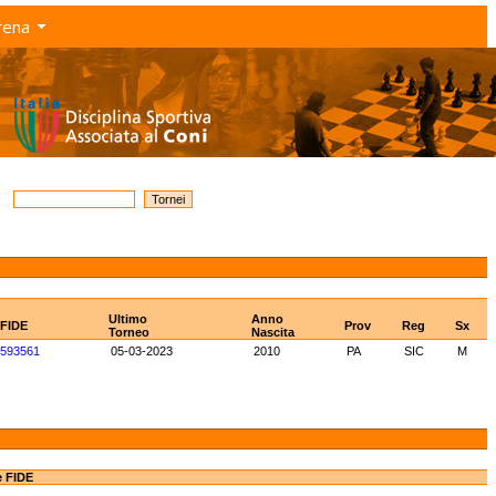
rena
Ultimo
Anno
 FIDE
Prov
Reg
Sx
Torneo
Nascita
593561
05-03-2023
2010
PA
SIC
M
e FIDE