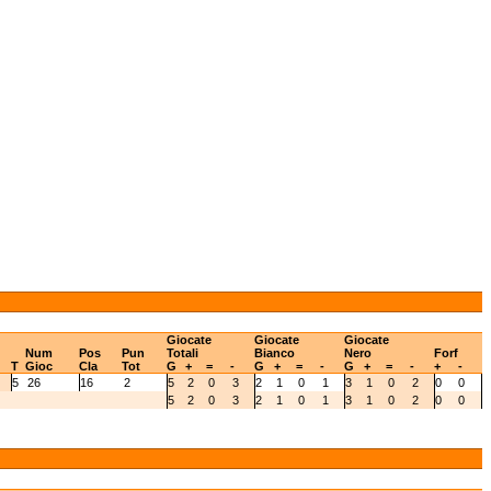
Giocate
Giocate
Giocate
Num
Pos
Pun
Totali
Bianco
Nero
Forf
T
Gioc
Cla
Tot
G
+
=
-
G
+
=
-
G
+
=
-
+
-
5
26
16
2
5
2
0
3
2
1
0
1
3
1
0
2
0
0
5
2
0
3
2
1
0
1
3
1
0
2
0
0