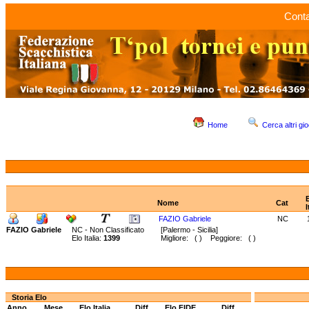
Conta
Home
Cerca altri gio
Nome
Cat
I
FAZIO Gabriele
NC
FAZIO Gabriele
NC - Non Classificato
[Palermo - Sicilia]
Elo Italia:
1399
Migliore: ( ) Peggiore: ( )
Storia Elo
Anno
Mese
Elo Italia
Diff.
Elo FIDE
Diff.