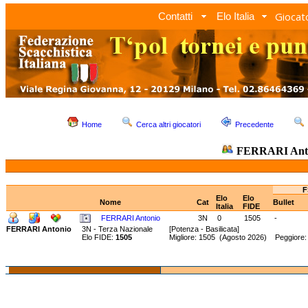
Giocato
Contatti
Elo Italia
Home
Cerca altri giocatori
Precedente
FERRARI Ant
F
Elo
Elo
Nome
Cat
Bullet
Italia
FIDE
FERRARI Antonio
3N
0
1505
-
FERRARI Antonio
3N - Terza Nazionale
[Potenza - Basilicata]
Elo FIDE:
1505
Migliore: 1505 (Agosto 2026) Peggiore