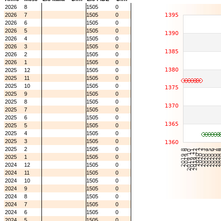
2026
8
1505
0
2026
7
1505
0
2026
6
1505
0
2026
5
1505
0
2026
4
1505
0
2026
3
1505
0
2026
2
1505
0
2026
1
1505
0
2025
12
1505
0
2025
11
1505
0
2025
10
1505
0
2025
9
1505
0
2025
8
1505
0
2025
7
1505
0
2025
6
1505
0
2025
5
1505
0
2025
4
1505
0
2025
3
1505
0
2025
2
1505
0
2025
1
1505
0
2024
12
1505
0
2024
11
1505
0
2024
10
1505
0
2024
9
1505
0
2024
8
1505
0
2024
7
1505
0
2024
6
1505
0
2024
5
1505
0