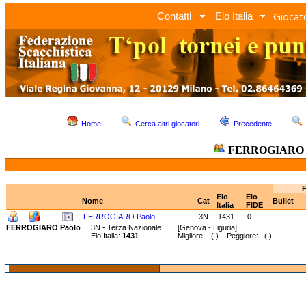
Giocato
Contatti
Elo Italia
Home
Cerca altri giocatori
Precedente
FERROGIARO 
F
Elo
Elo
Nome
Cat
Bullet
Italia
FIDE
FERROGIARO Paolo
3N
1431
0
-
FERROGIARO Paolo
3N - Terza Nazionale
[Genova - Liguria]
Elo Italia:
1431
Migliore: ( ) Peggiore: ( )