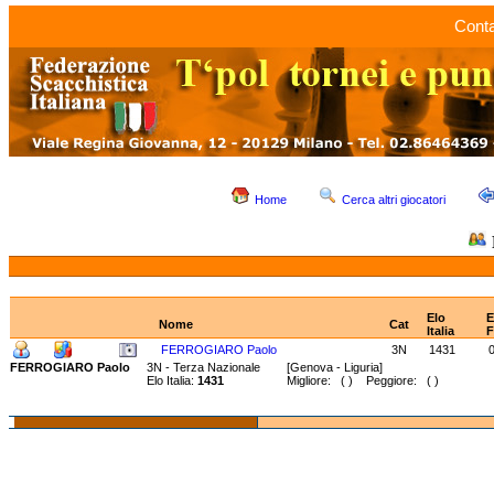
Conta
Home
Cerca altri giocatori
Elo
E
Nome
Cat
Italia
F
FERROGIARO Paolo
3N
1431
FERROGIARO Paolo
3N - Terza Nazionale
[Genova - Liguria]
Elo Italia:
1431
Migliore: ( ) Peggiore: ( )