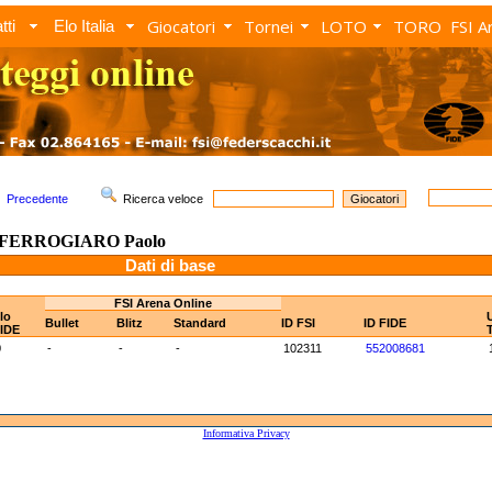
Giocatori
Tornei
LOTO
TORO
FSI A
tti
Elo Italia
Precedente
Ricerca veloce
FERROGIARO Paolo
Dati di base
FSI Arena Online
lo
Bullet
Blitz
Standard
ID FSI
ID FIDE
IDE
0
-
-
-
102311
552008681
Informativa Privacy