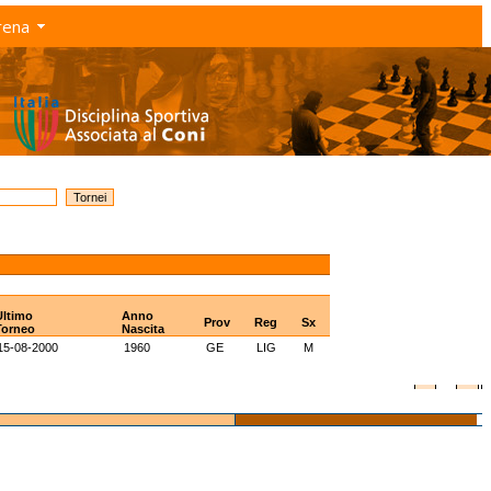
rena
Ultimo
Anno
Prov
Reg
Sx
Torneo
Nascita
15-08-2000
1960
GE
LIG
M