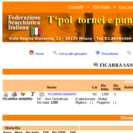
Giocato
Contatti
Elo Italia
Home
Cerca altri giocatori
Precedente
FICARRA SA
Elo
Elo
Nome
Cat
Bulle
Italia
FIDE
FICARRA SANDRO
NC
1399
0
-
FICARRA SANDRO
NC - Non Classificato
[Caltanissetta - Sicilia]
Elo Italia:
1399
Migliore: ( ) Peggiore: ( )
Storia
Storia Elo
Anno
Mese
Elo Italia
Diff.
Elo FIDE
Diff.