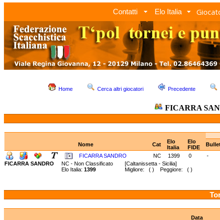
Giocato
Contatti
Elo Italia
Home
Cerca altri giocatori
Precedente
FICARRA SA
Elo
Elo
Nome
Cat
Bulle
Italia
FIDE
FICARRA SANDRO
NC
1399
0
-
FICARRA SANDRO
NC - Non Classificato
[Caltanissetta - Sicilia]
Elo Italia:
1399
Migliore: ( ) Peggiore: ( )
Tor
Data