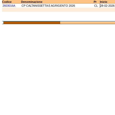
Codice
Denominazione
Pr
Inizio
2603016A
CP CALTANISSETTA E AGRIGENTO 2026
CL
28-02-2026