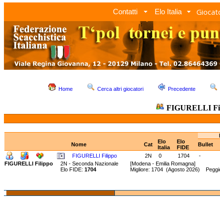
Giocato
Contatti
Elo Italia
Home
Cerca altri giocatori
Precedente
FIGURELLI Fil
Elo
Elo
Nome
Cat
Bullet
Italia
FIDE
FIGURELLI Filippo
2N
0
1704
-
FIGURELLI Filippo
2N - Seconda Nazionale
[Modena - Emilia Romagna]
Elo FIDE:
1704
Migliore: 1704 (Agosto 2026) Peggi