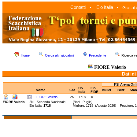
Giocato
Contatti
Elo Italia
Home
Cerca altri giocatori
Precedente
Ricerca 
FIORE Valerio
Dati di
FSI Arena Onl
Elo
Elo
Nome
Cat
Bullet
Blitz
Sta
Italia
FIDE
FIORE Valerio
2N
1718
0
-
-
-
FIORE Valerio
2N - Seconda Nazionale
[Bari - Puglia]
Elo Italia:
1718
Migliore: 1718 (Agosto 2026) Peggiore: 