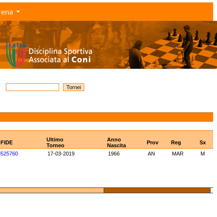
rena
Ultimo
Anno
 FIDE
Prov
Reg
Sx
Torneo
Nascita
8525760
17-03-2019
1966
AN
MAR
M