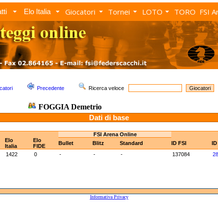
Giocatori
Tornei
LOTO
TORO
FSI A
tti
Elo Italia
catori
Precedente
Ricerca veloce
FOGGIA Demetrio
Dati di base
FSI Arena Online
Elo
Elo
Bullet
Blitz
Standard
ID FSI
ID
Italia
FIDE
1422
0
-
-
-
137084
2
Informativa Privacy