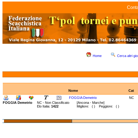
Conta
Home
Cerca altri gio
Nome
Cat
FOGGIA Demetrio
NC
FOGGIA Demetrio
NC - Non Classificato
[Ancona - Marche]
Elo Italia:
1422
Migliore: ( ) Peggiore: ( )