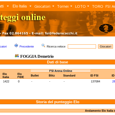
Giocatori
Tornei
LOTO
TORO
FSI A
tti
Elo Italia
catori
Precedente
Ricerca veloce
FOGGIA Demetrio
Dati di base
FSI Arena Online
Elo
Elo
Bullet
Blitz
Standard
ID FSI
ID
Italia
FIDE
1422
0
-
-
-
137084
2
Storia del punteggio Elo
Andamento Elo Italia 