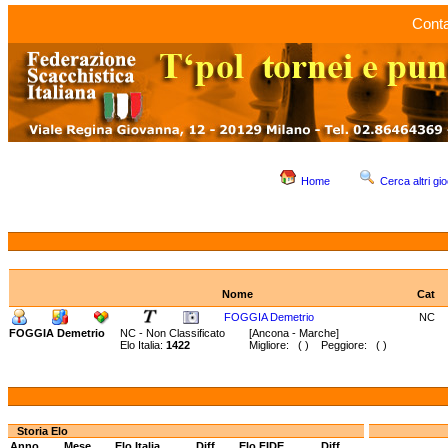
Conta
Home
Cerca altri gio
Nome
Cat
FOGGIA Demetrio
NC
FOGGIA Demetrio
NC - Non Classificato
[Ancona - Marche]
Elo Italia:
1422
Migliore: ( ) Peggiore: ( )
Storia Elo
Anno
Mese
Elo Italia
Diff.
Elo FIDE
Diff.