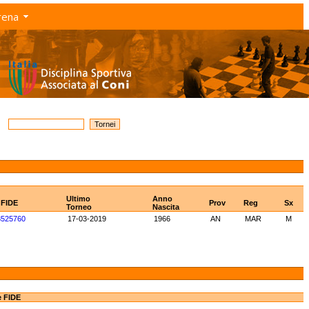
rena
Ultimo
Anno
 FIDE
Prov
Reg
Sx
Torneo
Nascita
8525760
17-03-2019
1966
AN
MAR
M
e FIDE