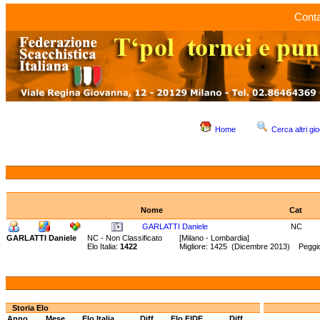
Conta
Home
Cerca altri gio
Nome
Cat
GARLATTI Daniele
NC
GARLATTI Daniele
NC - Non Classificato
[Milano - Lombardia]
Elo Italia:
1422
Migliore: 1425 (Dicembre 2013) Peggi
Storia Elo
Anno
Mese
Elo Italia
Diff.
Elo FIDE
Diff.