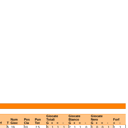
Giocate
Giocate
Giocate
Num
Pos
Pun
Totali
Bianco
Nero
Forf
rf
T
Gioc
Cla
Tot
G
+
=
-
G
+
=
-
G
+
=
-
+
-
5
19
10
2.5
3
1
1
1
2
1
1
0
1
0
0
1
1
1