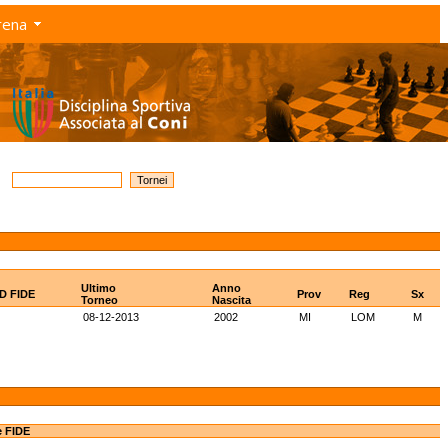
rena
Ultimo
Anno
ID FIDE
Prov
Reg
Sx
Torneo
Nascita
08-12-2013
2002
MI
LOM
M
e FIDE