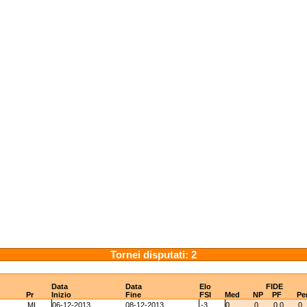
Tornei disputati: 2
Data
Data
Elo
FIDE
Pr
Inizio
Fine
FSI
Med
NP
PF
Pe
MI
06-12-2013
08-12-2013
-3
0
0
0.0
0