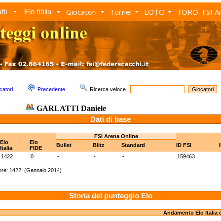
Giocatori
Tornei
LOTO
TORO
FSI A
tti
Elo Italia
catori
Precedente
Ricerca veloce
GARLATTI Daniele
Dati di base
FSI Arena Online
Elo
Elo
Bullet
Blitz
Standard
ID FSI
Italia
FIDE
1422
0
-
-
-
159463
ore: 1422 (Gennaio 2014)
Storia del punteggio Elo
Andamento Elo Italia 