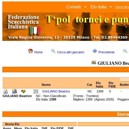
Giocato
Contatti
Elo Italia
Home
Cerca altri giocatori
Precedente
GIULIANO Beat
Elo
Elo
Nome
Cat
Bulle
Italia
FIDE
GIULIANO Beatrice
NC
1399
0
-
GIULIANO Beatrice
NC - Non Classificato
[Trento - Trentino]
Elo Italia:
1399
Migliore: 1399 (Agosto 2026) Peggior
Storia
Storia Elo
Anno
Mese
Elo Italia
Diff.
Elo FIDE
Diff.