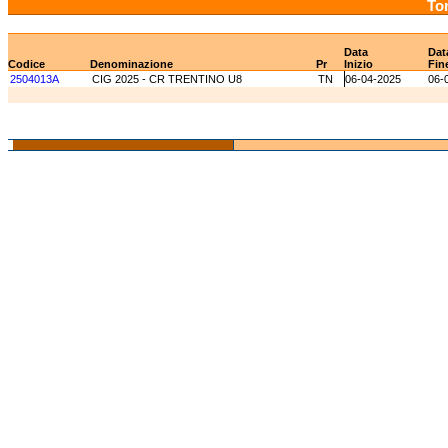
Tor
Data
Dat
Codice
Denominazione
Pr
Inizio
Fin
2504013A
CIG 2025 - CR TRENTINO U8
TN
06-04-2025
06-