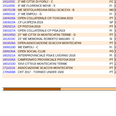
1911033C
2° WE CITTA' DI FORLI' - C
FC
1911005E
8° WE FLORENCE MOVE - E
FI
1907013B
WE SESTOLA REGINA DEGLI SCACCHI - B
MO
1906031E
2° WE EMPOLI - D
FI
1904028A
OPEN COLLATERALE CR TOSCANA 2019
PT
1903023A
CP LA SPEZIA 2019
SP
1902021A
CP PISTOIA 2019
PT
1901027A
OPEN COLLATERALE CP PISA 2019
PI
1901005D
27° WE CITTA' DI MONTECATINI TERME - D
PT
1812019C
23° WE MEMORIAL ROBERTO MAGARI - C
SI
1810026A
OPEN ASSOCIAZIONE SCACCHI MONTECATINI
PT
1806019D
WE EMPOLI - C
FI
1805030A
OPEN SOCIAL CLUB
PO
1802021A
INTERPROVINCIALE PISA E LIVORNO 2018
PI
1801026A
CAMPIONATO PROVINCIALE PISTOIA 2018
PT
1801010D
XXVI CITTA DI MONTECATINI TERME
PT
1711022A
ASSOCIAZIONE SCACCHI MONTECATINI
PT
1705006B
CRT 2017 - TORNEO UNDER 1500
PT