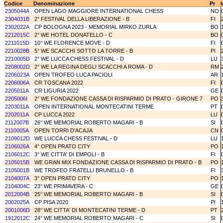
Codice
Denominazione
Pr
I
2305044A
OPEN LAGO MAGGIORE INTERNATIONAL CHESS
NO
2304031B
2° FESTIVAL DELLA LIBERAZIONE - B
FI
2302022A
CP BOLOGNA 2023 - MEMORIAL MIRKO ZURLA
BO
2212015C
2° WE HOTEL DONATELLO - C
BO
2211015D
10° WE FLORENCE MOVE - D
FI
2210028B
5° WE SCACCHI SOTTO LA TORRE - B
PI
2210005D
2° WE LUCCA CHESS FESTIVAL - D
LU
2208002D
2° WE LA REGINA DEGLI SCACCHI A ROMA - D
RM
2206023A
OPEN TROFEO LUCA PACIOLI
AR
2206006A
CR TOSCANA 2022
FI
2205011A
CR LIGURIA 2022
GE
2205006I
2° WE FONDAZIONE CASSA DI RISPARMIO DI PRATO - GIRONE 7
PO
2203011A
OPEN INTERNATIONAL MONTECATINI TERME
PT
2202011A
CP LUCCA 2022
LU
2112007B
26° WE MEMORIAL ROBERTO MAGARI - B
SI
2110005A
OPEN TORRI D'ACAJA
CN
2109012D
WE LUCCA CHESS FESTIVAL - D
LU
2106026A
4° OPEN PRATO CITY
PO
2106012C
3° WE CITTA' DI EMPOLI - B
FI
2105015B
WE GRAN MIX FONDAZIONE CASSA DI RISPARMIO DI PRATO - B
PO
2105001B
WE TROFEO FRATELLI BRUNELLO - B
FI
2104007A
3° OPEN PRATO CITY
PO
2104004C
23° WE PRIMAVERA - C
GE
2012004B
25° WE MEMORIAL ROBERTO MAGARI - B
SI
2002025A
CP PISA 2020
PI
2001006D
28° WE CITTA' DI MONTECATINI TERME - D
PT
1912012C
24° WE MEMORIAL ROBERTO MAGARI - C
SI