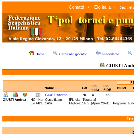
Giocato
Contatti
Elo Italia
Home
Cerca altri giocatori
Precedente
GIUSTI And
FS
Elo
Elo
Nome
Cat
Bullet
Italia
FIDE
GIUSTI Andrea
NC
0
1462
-
GIUSTI Andrea
NC - Non Classificato
[Pistoia - Toscana]
Elo FIDE:
1462
Migliore: 1465 (Aprile 2024) Peggiore: 10
Tor