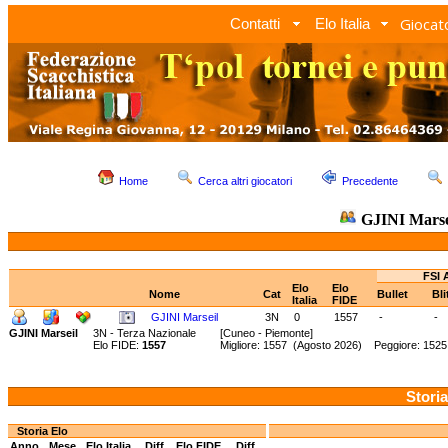
Giocato
Contatti
Elo Italia
Home
Cerca altri giocatori
Precedente
GJINI Marse
FSI 
Elo
Elo
Nome
Cat
Bullet
Bl
Italia
FIDE
GJINI Marseil
3N
0
1557
-
-
GJINI Marseil
3N - Terza Nazionale
[Cuneo - Piemonte]
Elo FIDE:
1557
Migliore: 1557 (Agosto 2026) Peggiore: 152
Storia
Storia Elo
Anno
Mese
Elo Italia
Diff.
Elo FIDE
Diff.