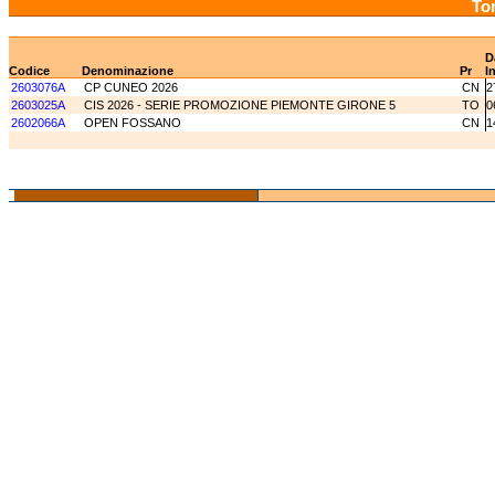
Tor
D
Codice
Denominazione
Pr
I
2603076A
CP CUNEO 2026
CN
2
2603025A
CIS 2026 - SERIE PROMOZIONE PIEMONTE GIRONE 5
TO
0
2602066A
OPEN FOSSANO
CN
1