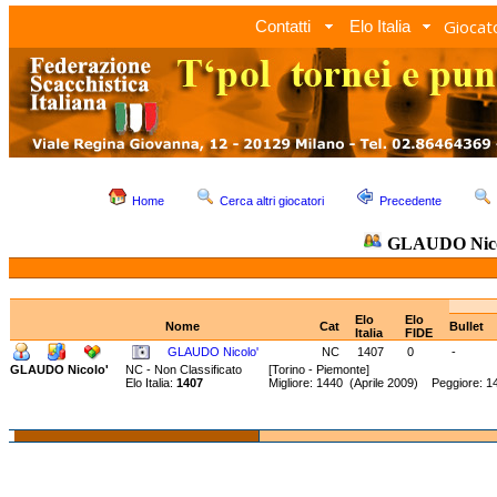
Giocato
Contatti
Elo Italia
Home
Cerca altri giocatori
Precedente
GLAUDO Nico
Elo
Elo
Nome
Cat
Bullet
Italia
FIDE
GLAUDO Nicolo'
NC
1407
0
-
GLAUDO Nicolo'
NC - Non Classificato
[Torino - Piemonte]
Elo Italia:
1407
Migliore: 1440 (Aprile 2009) Peggiore: 1