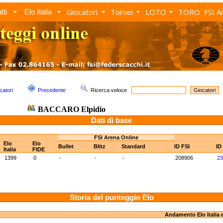
Giocatori
Tornei
LOTO
TORO
FSI A
tti
Elo Italia
catori
Precedente
Ricerca veloce
BACCARO Elpidio
Dati di base
FSI Arena Online
Elo
Elo
Bullet
Blitz
Standard
ID FSI
ID
Italia
FIDE
1399
0
-
-
-
208906
23
Storia del punteggio Elo
Andamento Elo Italia 