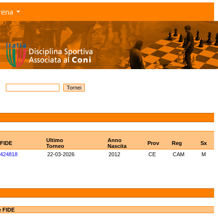
rena
Ultimo
Anno
 FIDE
Prov
Reg
Sx
Torneo
Nascita
424818
22-03-2026
2012
CE
CAM
M
e FIDE