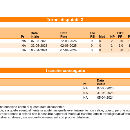
Tornei disputati: 3
Data
Data
Elo
FIDE
Pr
Inizio
Fine
FSI
Med
NP
PF
P
NA
07-03-2026
22-03-2026
0
0
2
0.0
NA
31-05-2025
02-06-2025
0
0
1
1.0
NA
05-04-2024
07-04-2024
0
0
1
0.0
Tranche conseguite
Data
Pr
Inizio
NA
07-03-2026
NA
31-05-2025
NA
05-04-2024
ina non tiene conto di questa data di scadenza.
lide, sia quelle eventualmente scadute, sia quelle eventualmente non valide, questo perchè non
e le tranche e poichè non è possibile sapere di eventuali tranche fatte in tornei giocati all'est
andosi su di essi, ma su quelli contenuti nel suo proprio database.