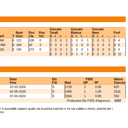
Giocate
Giocate
Giocate
Num
Pos
Pun
Totali
Bianco
Nero
Forf
erf
T
Gioc
Cla
Tot
G
+
=
-
G
+
=
-
G
+
=
-
+
-
994
6
121
108
0
2
0
0
2
1
0
0
1
1
0
0
1
0
4
1496
6
200
42
3
3
3
0
0
1
1
0
0
2
2
0
0
0
3
829
5
195
172
0
1
0
0
1
1
0
0
1
0
0
0
0
0
4
6
3
0
3
3
1
0
2
3
2
0
1
0
11
Data
Elo
FIDE
Valore
Fine
FSI
Med
NP
PF
Tranche
22-03-2026
0
1729
2
0.00
929
02-06-2025
0
1496
1
1.00
1516
07-04-2024
0
1564
1
0.00
764
Proiezione Elo FIDE d'ingresso:
1437
 è possibile sapere quale sia la prima tranche e se sia valida o meno, poichè per i
ero.