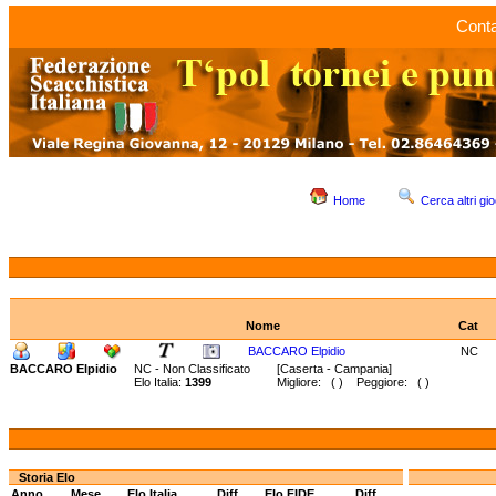
Conta
Home
Cerca altri gio
Nome
Cat
BACCARO Elpidio
NC
BACCARO Elpidio
NC - Non Classificato
[Caserta - Campania]
Elo Italia:
1399
Migliore: ( ) Peggiore: ( )
Storia Elo
Anno
Mese
Elo Italia
Diff.
Elo FIDE
Diff.