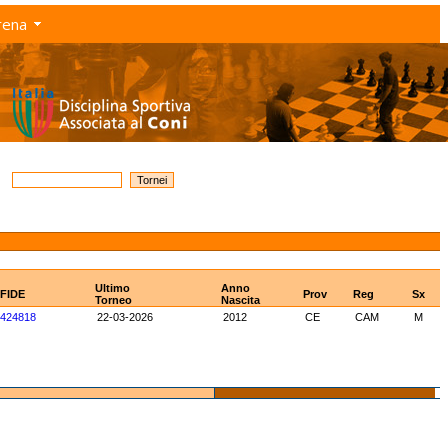
rena
Ultimo
Anno
 FIDE
Prov
Reg
Sx
Torneo
Nascita
424818
22-03-2026
2012
CE
CAM
M