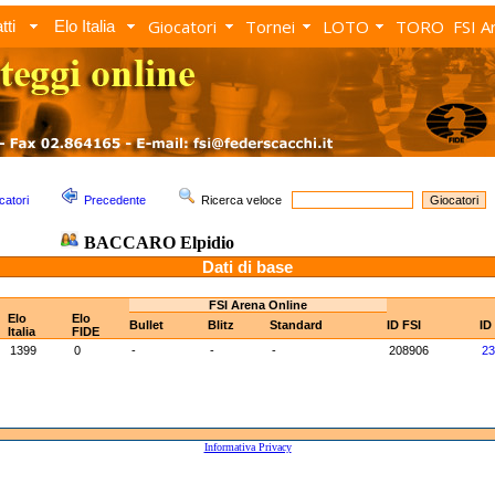
Giocatori
Tornei
LOTO
TORO
FSI A
tti
Elo Italia
catori
Precedente
Ricerca veloce
BACCARO Elpidio
Dati di base
FSI Arena Online
Elo
Elo
Bullet
Blitz
Standard
ID FSI
ID
Italia
FIDE
1399
0
-
-
-
208906
23
Informativa Privacy