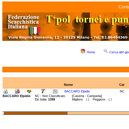
Conta
Home
Cerca altri gio
Nome
Cat
BACCARO Elpidio
NC
BACCARO Elpidio
NC - Non Classificato
[Caserta - Campania]
Elo Italia:
1399
Migliore: ( ) Peggiore: ( )