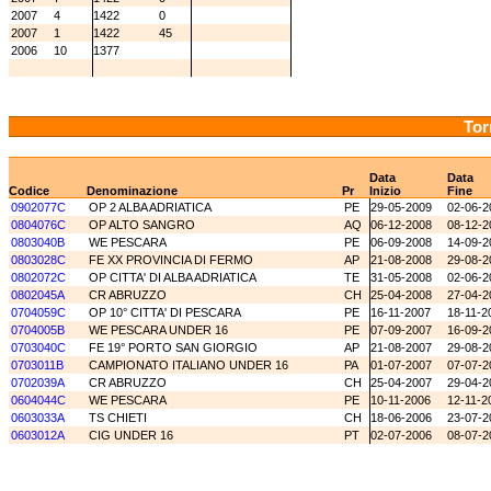
2007
4
1422
0
2007
1
1422
45
2006
10
1377
Tor
Data
Data
Codice
Denominazione
Pr
Inizio
Fine
0902077C
OP 2 ALBA ADRIATICA
PE
29-05-2009
02-06-2
0804076C
OP ALTO SANGRO
AQ
06-12-2008
08-12-2
0803040B
WE PESCARA
PE
06-09-2008
14-09-2
0803028C
FE XX PROVINCIA DI FERMO
AP
21-08-2008
29-08-2
0802072C
OP CITTA' DI ALBA ADRIATICA
TE
31-05-2008
02-06-2
0802045A
CR ABRUZZO
CH
25-04-2008
27-04-2
0704059C
OP 10° CITTA' DI PESCARA
PE
16-11-2007
18-11-2
0704005B
WE PESCARA UNDER 16
PE
07-09-2007
16-09-2
0703040C
FE 19° PORTO SAN GIORGIO
AP
21-08-2007
29-08-2
0703011B
CAMPIONATO ITALIANO UNDER 16
PA
01-07-2007
07-07-2
0702039A
CR ABRUZZO
CH
25-04-2007
29-04-2
0604044C
WE PESCARA
PE
10-11-2006
12-11-2
0603033A
TS CHIETI
CH
18-06-2006
23-07-2
0603012A
CIG UNDER 16
PT
02-07-2006
08-07-2