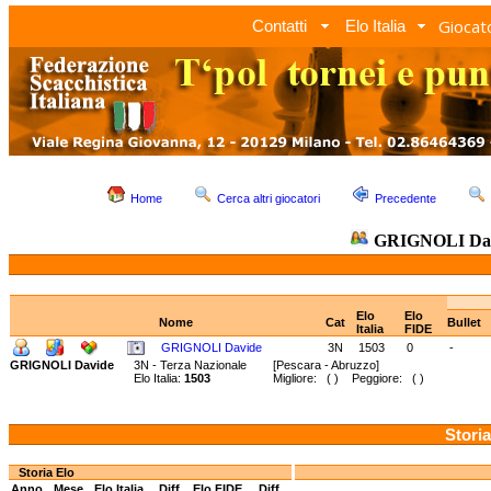
Giocato
Contatti
Elo Italia
Home
Cerca altri giocatori
Precedente
GRIGNOLI Da
Elo
Elo
Nome
Cat
Bullet
Italia
FIDE
GRIGNOLI Davide
3N
1503
0
-
GRIGNOLI Davide
3N - Terza Nazionale
[Pescara - Abruzzo]
Elo Italia:
1503
Migliore: ( ) Peggiore: ( )
Storia
Storia Elo
Anno
Mese
Elo Italia
Diff.
Elo FIDE
Diff.