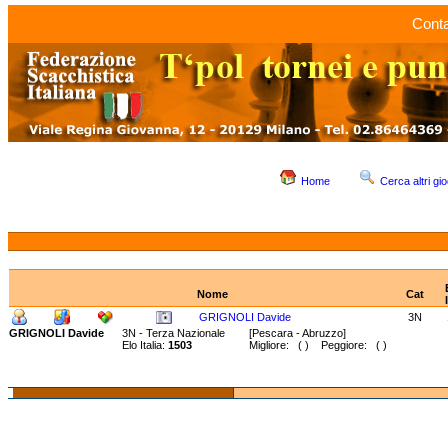
Conta
Home
Cerca altri gio
Nome
Cat
GRIGNOLI Davide
3N
GRIGNOLI Davide
3N - Terza Nazionale
[Pescara - Abruzzo]
Elo Italia:
1503
Migliore: ( ) Peggiore: ( )