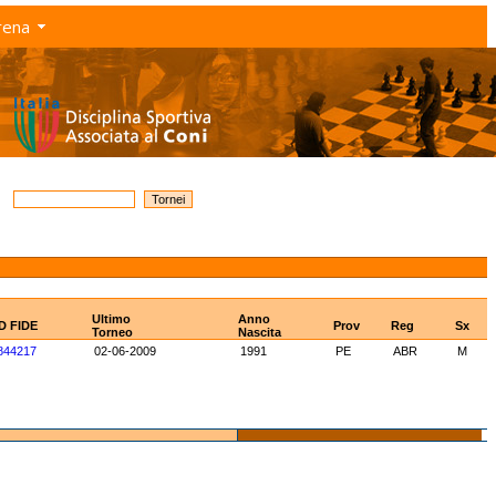
rena
Ultimo
Anno
ID FIDE
Prov
Reg
Sx
Torneo
Nascita
844217
02-06-2009
1991
PE
ABR
M