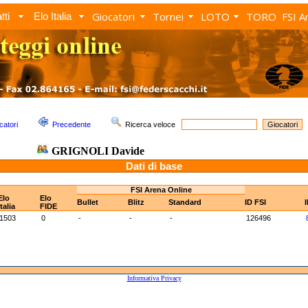
Giocatori
Tornei
LOTO
TORO
FSI A
tti
Elo Italia
catori
Precedente
Ricerca veloce
GRIGNOLI Davide
Dati di base
FSI Arena Online
Elo
Elo
Bullet
Blitz
Standard
ID FSI
Italia
FIDE
1503
0
-
-
-
126496
Informativa Privacy