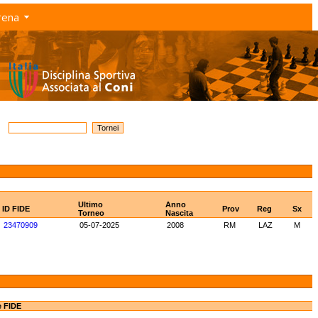
rena
Ultimo
Anno
ID FIDE
Prov
Reg
Sx
Torneo
Nascita
23470909
05-07-2025
2008
RM
LAZ
M
e FIDE