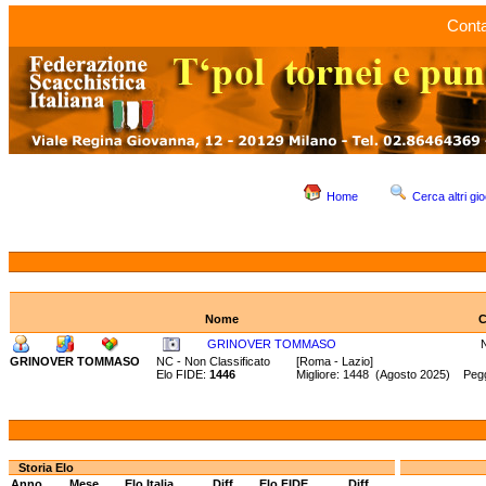
Conta
Home
Cerca altri gio
Nome
C
GRINOVER TOMMASO
GRINOVER TOMMASO
NC - Non Classificato
[Roma - Lazio]
Elo FIDE:
1446
Migliore: 1448 (Agosto 2025) Pegg
Storia Elo
Anno
Mese
Elo Italia
Diff.
Elo FIDE
Diff.