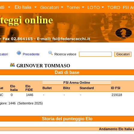
Giocatori
Tornei
LOTO
TORO
FSI A
tti
Elo Italia
catori
Precedente
Ricerca veloce
GRINOVER TOMMASO
Dati di base
FSI Arena Online
Elo
Elo
at
Bullet
Blitz
Standard
ID FSI
Italia
FIDE
NC
0
1446
-
-
-
219118
iore: 1446 (Settembre 2025)
Storia del punteggio Elo
Andamento Elo Italia 