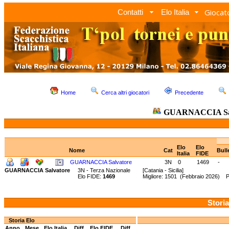
Giocato
Contatti
Elo Italia
Home
Cerca altri giocatori
Precedente
GUARNACCIA Sal
Elo
Elo
Nome
Cat
Bull
Italia
FIDE
GUARNACCIA Salvatore
3N
0
1469
-
GUARNACCIA Salvatore
3N - Terza Nazionale
[Catania - Sicilia]
Elo FIDE:
1469
Migliore: 1501 (Febbraio 2026) 
Storia
Storia Elo
Anno
Mese
Elo Italia
Diff.
Elo FIDE
Diff.