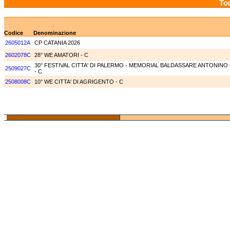
Tor
Codice
Denominazione
2605012A
CP CATANIA 2026
2602078C
28° WE AMATORI - C
30° FESTIVAL CITTA' DI PALERMO - MEMORIAL BALDASSARE ANTONIN
2509027C
- C
2508008C
10° WE CITTA' DI AGRIGENTO - C