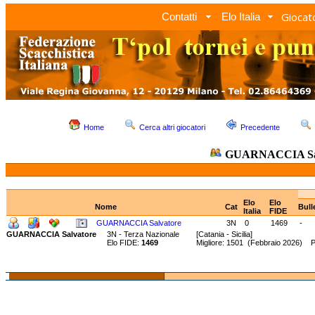
Giocato
Contatti
Elo Italia
Home
Cerca altri giocatori
Precedente
GUARNACCIA Sal
Elo
Elo
Nome
Cat
Bull
Italia
FIDE
GUARNACCIA Salvatore
3N
0
1469
-
GUARNACCIA Salvatore
3N - Terza Nazionale
[Catania - Sicilia]
Elo FIDE:
1469
Migliore: 1501 (Febbraio 2026) 