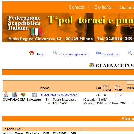
Giocato
Contatti
Elo Italia
Home
Cerca altri giocatori
Precedente
GUARNACCIA Sal
Elo
Elo
Nome
Cat
Bull
Italia
FIDE
GUARNACCIA Salvatore
3N
0
1469
-
GUARNACCIA Salvatore
3N - Terza Nazionale
[Catania - Sicilia]
Elo FIDE:
1469
Migliore: 1501 (Febbraio 2026) 
Storia
Storia Elo
Anno
Mese
Elo Italia
Diff.
Elo FIDE
Diff.