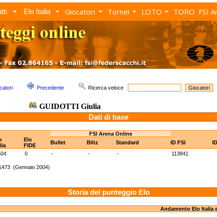
Giocatori
Tornei
LOTO
TORO
FSI A
tti
Elo Italia
catori
Precedente
Ricerca veloce
GUIDOTTI Giulia
Dati di base
FSI Arena Online
o
Elo
Bullet
Blitz
Standard
ID FSI
I
lia
FIDE
504
0
-
-
-
113841
 1473 (Gennaio 2004)
Storia del punteggio Elo
Andamento Elo Italia 