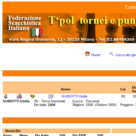
Conta
Home
Cerca altri gio
El
Nome
Cat
Ita
GUIDOTTI Giulia
3N
1
GUIDOTTI Giulia
3N - Terza Nazionale
[Lucca - Toscana]
Elo Italia:
1504
Migliore: 1558 (Ottobre 2005) Peggiore:
Storia Elo
Anno
Mese
Elo Italia
Diff.
Elo FIDE
Diff.