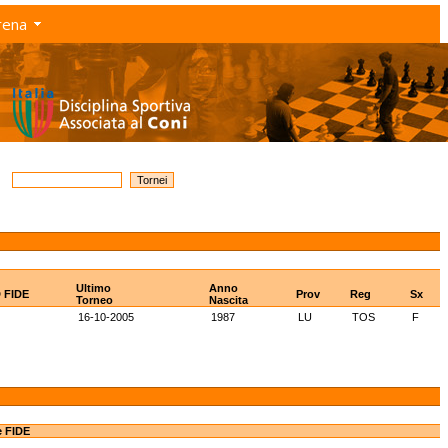
rena
Ultimo
Anno
D FIDE
Prov
Reg
Sx
Torneo
Nascita
16-10-2005
1987
LU
TOS
F
e FIDE