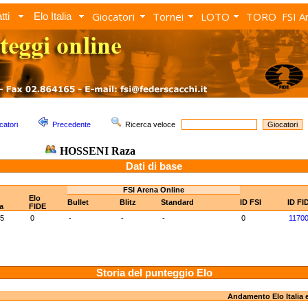
Giocatori
Tornei
LOTO
TORO
FSI A
tti
Elo Italia
catori
Precedente
Ricerca veloce
HOSSENI Raza
Dati di base
FSI Arena Online
Elo
Bullet
Blitz
Standard
ID FSI
ID FI
ia
FIDE
5
0
-
-
-
0
1170
Storia del punteggio Elo
Andamento Elo Italia 