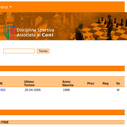
rena
Ultimo
Anno
DE
Prov
Reg
Sx
Torneo
Nascita
0300
26-04-2009
1988
M
e FIDE