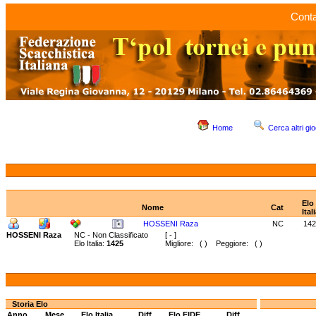
Conta
Home
Cerca altri gio
Elo
Nome
Cat
Ital
HOSSENI Raza
NC
142
HOSSENI Raza
NC - Non Classificato
[ - ]
Elo Italia:
1425
Migliore: ( ) Peggiore: ( )
Storia Elo
Anno
Mese
Elo Italia
Diff.
Elo FIDE
Diff.