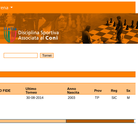
rena
Ultimo
Anno
ID FIDE
Prov
Reg
Sx
Torneo
Nascita
30-08-2014
2003
TP
SIC
M