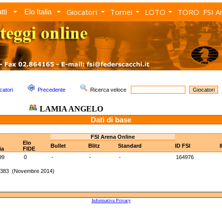
Giocatori
Tornei
LOTO
TORO
FSI A
tti
Elo Italia
catori
Precedente
Ricerca veloce
LAMIA ANGELO
Dati di base
FSI Arena Online
Elo
Bullet
Blitz
Standard
ID FSI
ia
FIDE
99
0
-
-
-
164976
 1383 (Novembre 2014)
Informativa Privacy