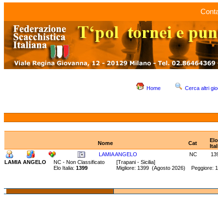
Conta
Home
Cerca altri gio
Elo
Nome
Cat
Ital
LAMIA ANGELO
NC
13
LAMIA ANGELO
NC - Non Classificato
[Trapani - Sicilia]
Elo Italia:
1399
Migliore: 1399 (Agosto 2026) Peggiore: