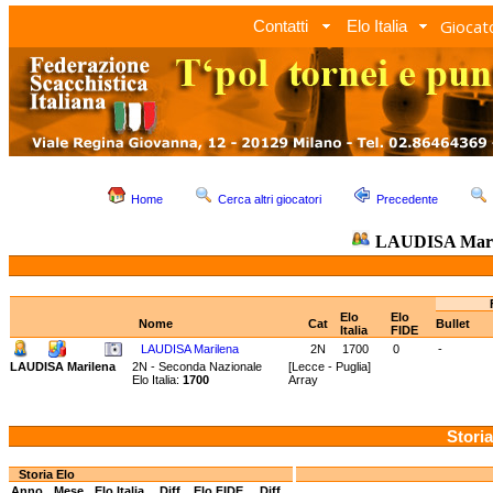
Giocato
Contatti
Elo Italia
Home
Cerca altri giocatori
Precedente
LAUDISA Mari
Elo
Elo
Nome
Cat
Bullet
Italia
FIDE
LAUDISA Marilena
2N
1700
0
-
LAUDISA Marilena
2N - Seconda Nazionale
[Lecce - Puglia]
Elo Italia:
1700
Array
Storia
Storia Elo
Anno
Mese
Elo Italia
Diff.
Elo FIDE
Diff.