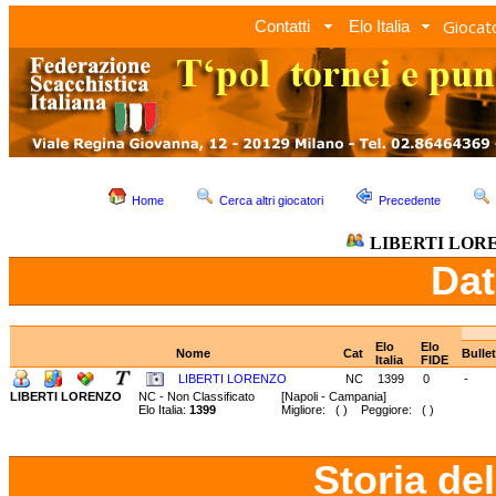
Giocato
Contatti
Elo Italia
Home
Cerca altri giocatori
Precedente
LIBERTI LOR
Dat
Elo
Elo
Nome
Cat
Bulle
Italia
FIDE
LIBERTI LORENZO
NC
1399
0
-
LIBERTI LORENZO
NC - Non Classificato
[Napoli - Campania]
Elo Italia:
1399
Migliore: ( ) Peggiore: ( )
Storia de