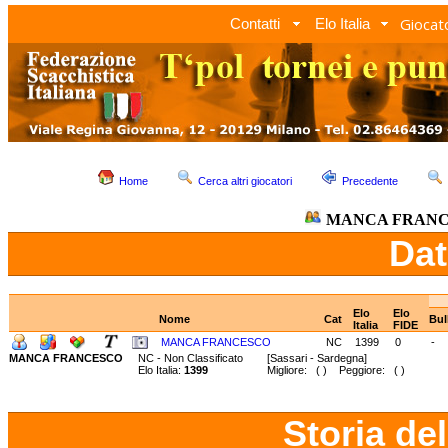
Giocato
Contatti
Elo Italia
Home
Cerca altri giocatori
Precedente
MANCA FRAN
Dat
Elo
Elo
Nome
Cat
Bul
Italia
FIDE
MANCA FRANCESCO
NC
1399
0
-
MANCA FRANCESCO
NC - Non Classificato
[Sassari - Sardegna]
Elo Italia:
1399
Migliore: ( ) Peggiore: ( )
Storia de