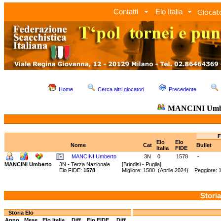
Giocato
Contatti
Elo Italia
Home
Cerca altri giocatori
Precedente
MANCINI Umb
F
Elo
Elo
Nome
Cat
Bullet
Italia
FIDE
MANCINI Umberto
3N
0
1578
-
MANCINI Umberto
3N - Terza Nazionale
[Brindisi - Puglia]
Elo FIDE:
1578
Migliore: 1580 (Aprile 2024) Peggiore: 
Storia
Storia Elo
Anno
Mese
Elo Italia
Diff.
Elo FIDE
Diff.