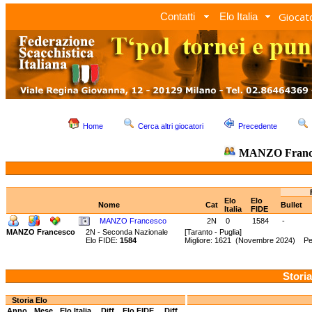
Giocato
Contatti
Elo Italia
Home
Cerca altri giocatori
Precedente
MANZO Franc
Elo
Elo
Nome
Cat
Bullet
Italia
FIDE
MANZO Francesco
2N
0
1584
-
MANZO Francesco
2N - Seconda Nazionale
[Taranto - Puglia]
Elo FIDE:
1584
Migliore: 1621 (Novembre 2024) Pe
Storia
Storia Elo
Anno
Mese
Elo Italia
Diff.
Elo FIDE
Diff.