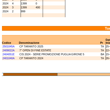
2024
4
1399
0
2024
3
1399
400
2024
2
999
Tor
Dat
Codice
Denominazione
Pr
Ini
2501045A
CP TARANTO 2025
TA
25-
2409022A
7° OPEN DI FINE ESTATE
TA
22-
2404051E
CIS 2024 - SERIE PROMOZIONE PUGLIA GIRONE 5
BA
15-
2401040A
CP TARANTO 2024
TA
26-