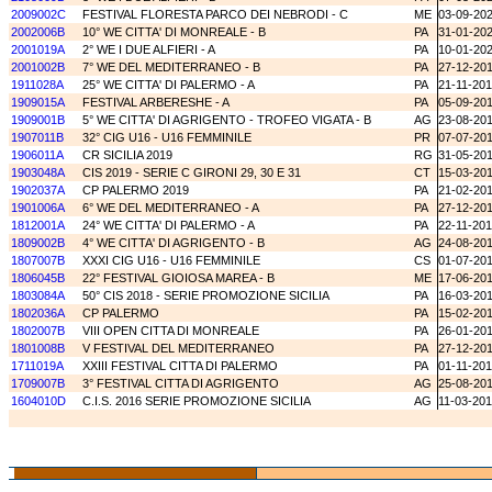
2009002C
FESTIVAL FLORESTA PARCO DEI NEBRODI - C
ME
03-09-20
2002006B
10° WE CITTA' DI MONREALE - B
PA
31-01-20
2001019A
2° WE I DUE ALFIERI - A
PA
10-01-20
2001002B
7° WE DEL MEDITERRANEO - B
PA
27-12-20
1911028A
25° WE CITTA' DI PALERMO - A
PA
21-11-20
1909015A
FESTIVAL ARBERESHE - A
PA
05-09-20
1909001B
5° WE CITTA' DI AGRIGENTO - TROFEO VIGATA - B
AG
23-08-20
1907011B
32° CIG U16 - U16 FEMMINILE
PR
07-07-20
1906011A
CR SICILIA 2019
RG
31-05-20
1903048A
CIS 2019 - SERIE C GIRONI 29, 30 E 31
CT
15-03-20
1902037A
CP PALERMO 2019
PA
21-02-20
1901006A
6° WE DEL MEDITERRANEO - A
PA
27-12-20
1812001A
24° WE CITTA' DI PALERMO - A
PA
22-11-20
1809002B
4° WE CITTA' DI AGRIGENTO - B
AG
24-08-20
1807007B
XXXI CIG U16 - U16 FEMMINILE
CS
01-07-20
1806045B
22° FESTIVAL GIOIOSA MAREA - B
ME
17-06-20
1803084A
50° CIS 2018 - SERIE PROMOZIONE SICILIA
PA
16-03-20
1802036A
CP PALERMO
PA
15-02-20
1802007B
VIII OPEN CITTA DI MONREALE
PA
26-01-20
1801008B
V FESTIVAL DEL MEDITERRANEO
PA
27-12-20
1711019A
XXIII FESTIVAL CITTA DI PALERMO
PA
01-11-20
1709007B
3° FESTIVAL CITTA DI AGRIGENTO
AG
25-08-20
1604010D
C.I.S. 2016 SERIE PROMOZIONE SICILIA
AG
11-03-20