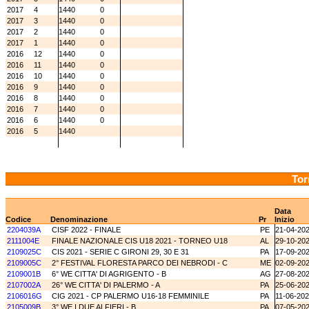
2017
4
1440
0
2017
3
1440
0
2017
2
1440
0
2017
1
1440
0
2016
12
1440
0
2016
11
1440
0
2016
10
1440
0
2016
9
1440
0
2016
8
1440
0
2016
7
1440
0
2016
6
1440
0
2016
5
1440
Tor
Data
Codice
Denominazione
Pr
Inizio
2204039A
CISF 2022 - FINALE
PE
21-04-20
2111004E
FINALE NAZIONALE CIS U18 2021 - TORNEO U18
AL
29-10-20
2109025C
CIS 2021 - SERIE C GIRONI 29, 30 E 31
PA
17-09-20
2109005C
2° FESTIVAL FLORESTA PARCO DEI NEBRODI - C
ME
02-09-20
2109001B
6° WE CITTA' DI AGRIGENTO - B
AG
27-08-20
2107002A
26° WE CITTA' DI PALERMO - A
PA
25-06-20
2106016G
CIG 2021 - CP PALERMO U16-18 FEMMINILE
PA
11-06-20
2105009B
3° WE I DUE ALFIERI - B
PA
07-05-20