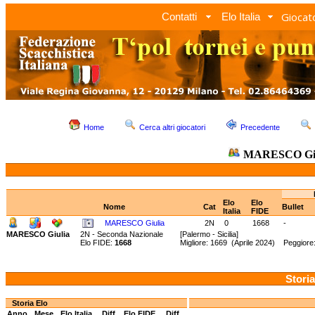
Giocato
Contatti
Elo Italia
Home
Cerca altri giocatori
Precedente
MARESCO Giu
Elo
Elo
Nome
Cat
Bullet
Italia
FIDE
MARESCO Giulia
2N
0
1668
-
MARESCO Giulia
2N - Seconda Nazionale
[Palermo - Sicilia]
Elo FIDE:
1668
Migliore: 1669 (Aprile 2024) Peggiore
Storia
Storia Elo
Anno
Mese
Elo Italia
Diff.
Elo FIDE
Diff.