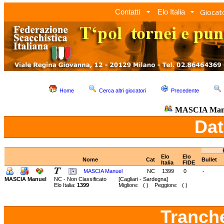
Giocato
Contatti
Elo Italia
Home
Cerca altri giocatori
Precedente
MASCIA Man
Dat
Elo
Elo
Nome
Cat
Bullet
Italia
FIDE
MASCIA Manuel
NC
1399
0
-
MASCIA Manuel
NC - Non Classificato
[Cagliari - Sardegna]
Elo Italia:
1399
Migliore: ( ) Peggiore: ( )
Tranch