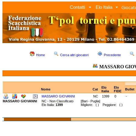
Giocato
Contatti
Elo Italia
Home
Cerca altri giocatori
Precedente
MASSARO GIO
Elo
Elo
Nome
Cat
Bullet
Italia
FIDE
MASSARO GIOVANNI
NC
1399
0
-
MASSARO GIOVANNI
NC - Non Classificato
[Bari - Puglia]
Elo Italia:
1399
Migliore: ( ) Peggiore: ( )