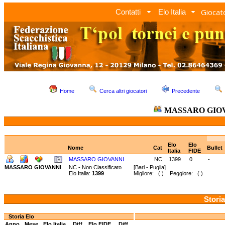
Giocato
Contatti
Elo Italia
Home
Cerca altri giocatori
Precedente
MASSARO GIO
Elo
Elo
Nome
Cat
Bullet
Italia
FIDE
MASSARO GIOVANNI
NC
1399
0
-
MASSARO GIOVANNI
NC - Non Classificato
[Bari - Puglia]
Elo Italia:
1399
Migliore: ( ) Peggiore: ( )
Storia
Storia Elo
Anno
Mese
Elo Italia
Diff.
Elo FIDE
Diff.