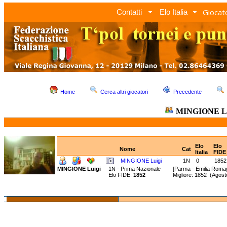
Giocato
Contatti
Elo Italia
Home
Cerca altri giocatori
Precedente
MINGIONE Lu
Elo
Elo
Nome
Cat
Italia
FIDE
MINGIONE Luigi
1N
0
1852
MINGIONE Luigi
1N - Prima Nazionale
[Parma - Emilia Roma
Elo FIDE:
1852
Migliore: 1852 (Agos