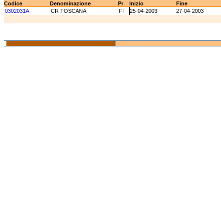
Codice
Denominazione
Pr
Inizio
Fine
0302031A
CR TOSCANA
FI
25-04-2003
27-04-2003