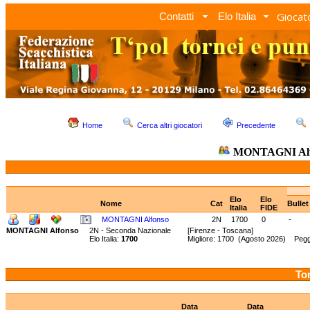
Giocato
Contatti
Elo Italia
Home
Cerca altri giocatori
Precedente
MONTAGNI Alf
Elo
Elo
Nome
Cat
Bulle
Italia
FIDE
MONTAGNI Alfonso
2N
1700
0
-
MONTAGNI Alfonso
2N - Seconda Nazionale
[Firenze - Toscana]
Elo Italia:
1700
Migliore: 1700 (Agosto 2026) Peggi
Tor
Data
Data