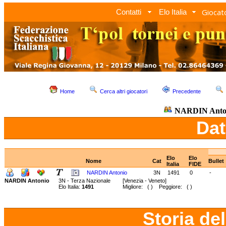
Giocato
Contatti
Elo Italia
Home
Cerca altri giocatori
Precedente
NARDIN Anto
Dat
Elo
Elo
Nome
Cat
Bullet
Italia
FIDE
NARDIN Antonio
3N
1491
0
-
NARDIN Antonio
3N - Terza Nazionale
[Venezia - Veneto]
Elo Italia:
1491
Migliore: ( ) Peggiore: ( )
Storia de