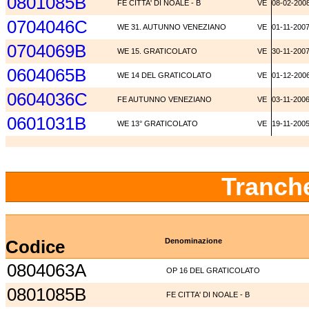
0801085B
FE CITTA' DI NOALE - B
VE
08-02-200
0704046C
WE 31. AUTUNNO VENEZIANO
VE
01-11-200
0704069B
WE 15. GRATICOLATO
VE
30-11-200
0604065B
WE 14 DEL GRATICOLATO
VE
01-12-200
0604036C
FE AUTUNNO VENEZIANO
VE
03-11-200
0601031B
WE 13° GRATICOLATO
VE
19-11-200
Tranch
Codice
Denominazione
0804063A
OP 16 DEL GRATICOLATO
0801085B
FE CITTA' DI NOALE - B