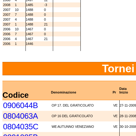
2008
4
1497
12
2008
1
1485
-3
2007
10
1488
0
2007
7
1488
0
2007
4
1488
0
2007
1
1488
21
2006
10
1467
0
2006
7
1467
0
2006
4
1467
21
2006
1
1446
Tornei
Data
Codice
Denominazione
Pr
Inizio
0906044B
OP 17. DEL GRATICOLATO
VE
27-11-200
0804063A
OP 16 DEL GRATICOLATO
VE
28-11-200
0804035C
WE AUTUNNO VENEZIANO
VE
30-10-200