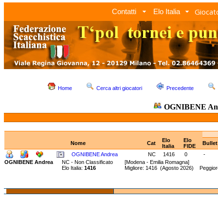
Giocato
Contatti
Elo Italia
Home
Cerca altri giocatori
Precedente
OGNIBENE An
Elo
Elo
Nome
Cat
Bulle
Italia
FIDE
OGNIBENE Andrea
NC
1416
0
-
OGNIBENE Andrea
NC - Non Classificato
[Modena - Emilia Romagna]
Elo Italia:
1416
Migliore: 1416 (Agosto 2026) Peggior