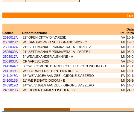
Tor
Data
Codice
Denominazione
Pr
Inizi
2510017A
22° OPEN CITTA' DI VARESE
VA
10-1
2509028C
WE SAN GIORGIO SU LEGNANO 2025 - C
MI
19-0
2506032A
21° SETTIMANALE PRIMAVERA - A - PARTE 2
MI
05-0
2505039A
21° SETTIMANALE PRIMAVERA - A - PARTE 1
MI
08-0
2503017A
3° WE ALEXANDER ALEKHINE - A
MI
08-0
2501033A
CP VARESE 2025
VA
24-0
2412044C
36° WE COMUNE DI ROBECCHETTO CON INDUNO - C
MI
26-1
2411055C
WE TORNEO DEL CENTENARIO - C
MI
15-1
2411047G
15° WE VIJGEV AAN ZEE - GIRONE SVIZZERO
PV
09-1
2410013B
11° WE RENATO DIDONI - B
MI
05-1
2409019O
14° WE VIJGEV AAN ZEE - GIRONE SVIZZERO
PV
14-0
2405029B
WE ROBERT JAMES FISCHER - B
MI
24-0