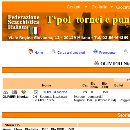
Giocato
Contatti
Elo Italia
Home
Cerca altri giocatori
Precedente
OLIVIERI Nic
F
Elo
Elo
Nome
Cat
Bullet
Italia
FIDE
OLIVIERI Nicolas
2N
0
1505
-
OLIVIERI Nicolas
2N - Seconda Nazionale
[Varese - Lombardia]
Elo FIDE:
1505
Migliore: 1589 (Ottobre 2024) Peggio
Storia
Storia Elo
Anno
Mese
Elo Italia
Diff.
Elo FIDE
Diff.