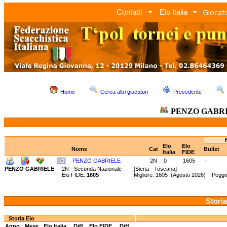
Giocato
Contatti
Elo Italia
Home
Cerca altri giocatori
Precedente
PENZO GABR
Elo
Elo
Nome
Cat
Bullet
Italia
FIDE
PENZO GABRIELE
2N
0
1605
-
PENZO GABRIELE
2N - Seconda Nazionale
[Siena - Toscana]
Elo FIDE:
1605
Migliore: 1605 (Agosto 2026) Peggi
Storia
Storia Elo
Anno
Mese
Elo Italia
Diff.
Elo FIDE
Diff.