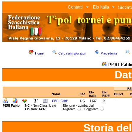
Giocato
Contatti
Elo Italia
Home
Cerca altri giocatori
Precedente
PERI Fabi
Dat
FS
Elo
Elo
Nome
Cat
Bullet
B
Italia
FIDE
PERI Fabio
NC
1437
0
-
-
PERI Fabio
NC - Non Classificato
[Sondrio - Lombardia]
Elo Italia:
1437
Migliore: ( ) Peggiore: ( )
Storia de