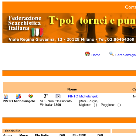
Conta
Home
Cerca altri gio
Nome
Ca
PINTO Michelangelo
N
PINTO Michelangelo
NC - Non Classificato
[Bari - Puglia]
Elo Italia:
1399
Migliore: ( ) Peggiore: ( )
Storia Elo
Anno
Mese
Elo Italia
Diff.
Elo FIDE
Diff.