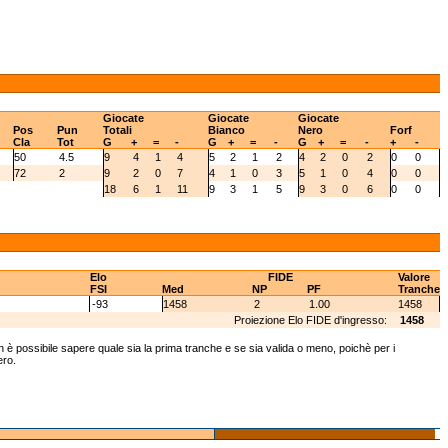
Giocate
Giocate
Giocate
Pos
Pun
Totali
Bianco
Nero
Forf
Cla
Tot
G
+
=
-
G
+
=
-
G
+
=
-
+
-
50
4.5
9
4
1
4
5
2
1
2
4
2
0
2
0
0
72
2
9
2
0
7
4
1
0
3
5
1
0
4
0
0
18
6
1
11
9
3
1
5
9
3
0
6
0
0
Elo
FIDE
Valore
FSI
Med
NP
PF
Tranche
-93
1458
2
1.00
1458
Proiezione Elo FIDE d'ingresso:
1458
 è possibile sapere quale sia la prima tranche e se sia valida o meno, poichè per i
ero.