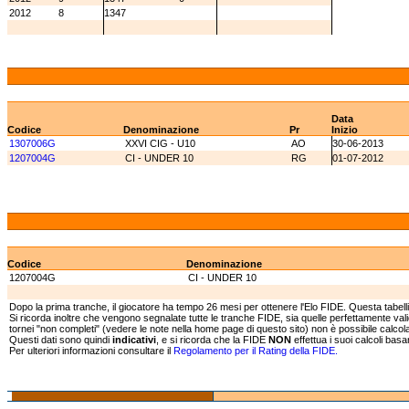
2012
8
1347
Data
Codice
Denominazione
Pr
Inizio
1307006G
XXVI CIG - U10
AO
30-06-2013
1207004G
CI - UNDER 10
RG
01-07-2012
Codice
Denominazione
1207004G
CI - UNDER 10
Dopo la prima tranche, il giocatore ha tempo 26 mesi per ottenere l'Elo FIDE. Questa tabell
Si ricorda inoltre che vengono segnalate tutte le tranche FIDE, sia quelle perfettamente va
tornei "non completi" (vedere le note nella home page di questo sito) non è possibile calcolar
Questi dati sono quindi
indicativi
, e si ricorda che la FIDE
NON
effettua i suoi calcoli bas
Per ulteriori informazioni consultare il
Regolamento per il Rating della FIDE.