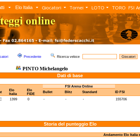
Giocatori
Tornei
LOTO
TORO
FSI A
tti
Elo Italia
catori
Precedente
Ricerca veloce
PINTO Michelangelo
Dati di base
FSI Arena Online
Elo
Elo
t
Bullet
Blitz
Standard
ID FSI
Italia
FIDE
C
1399
0
-
-
-
155706
Storia del punteggio Elo
Andamento Elo Italia 