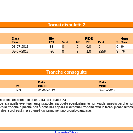
Tornei disputati: 2
Data
Elo
FIDE
Num
Fine
FSI
Med
NP
PF
Perf
T
Gioc
06-07-2013
33
0
0
0.0
0
9
94
07-07-2012
-93
0
2
1.0
2258
9
76
Tranche conseguite
Data
Data
Pr
Inizio
Fine
RG
01-07-2012
07-07-2012
ina non tiene conto di questa data di scadenza.
lide, sia quelle eventualmente scadute, sia quelle eventualmente non valide, questo perchè non
e le tranche e poichè non è possibile sapere di eventuali tranche fatte in tornei giocati all'est
andosi su di essi, ma su quelli contenuti nel suo proprio database.
Informativa Privacy