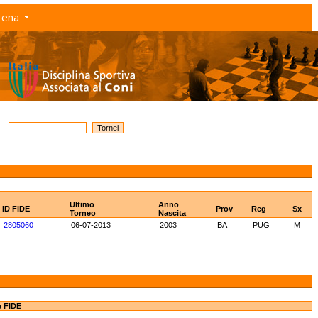
rena
Ultimo
Anno
ID FIDE
Prov
Reg
Sx
Torneo
Nascita
2805060
06-07-2013
2003
BA
PUG
M
e FIDE