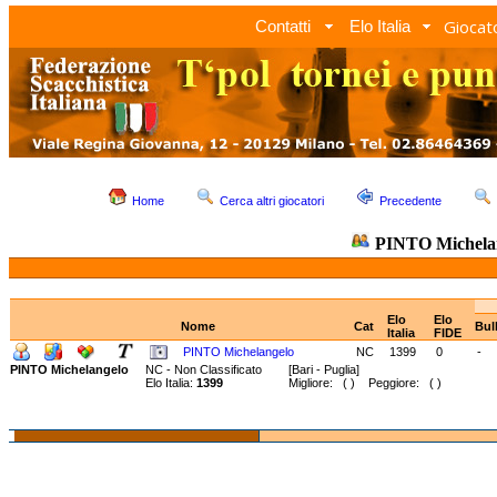
Giocato
Contatti
Elo Italia
Home
Cerca altri giocatori
Precedente
PINTO Michela
Elo
Elo
Nome
Cat
Bul
Italia
FIDE
PINTO Michelangelo
NC
1399
0
-
PINTO Michelangelo
NC - Non Classificato
[Bari - Puglia]
Elo Italia:
1399
Migliore: ( ) Peggiore: ( )