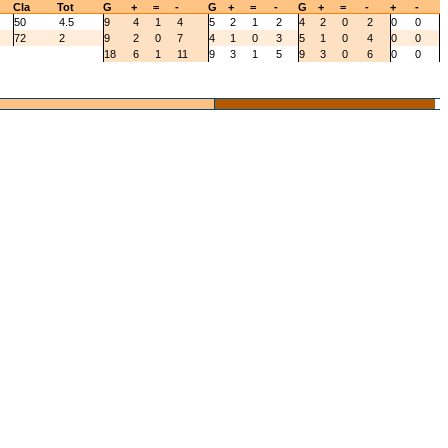
Cla
Tot
G
+
=
-
G
+
=
-
G
+
=
-
+
-
50
4.5
9
4
1
4
5
2
1
2
4
2
0
2
0
0
72
2
9
2
0
7
4
1
0
3
5
1
0
4
0
0
18
6
1
11
9
3
1
5
9
3
0
6
0
0