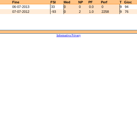
Fine
FSI
Med
NP
PF
Perf
T
Gioc
06-07-2013
33
0
0
0.0
0
9
94
07-07-2012
-93
0
2
1.0
2258
9
76
Informativa Privacy