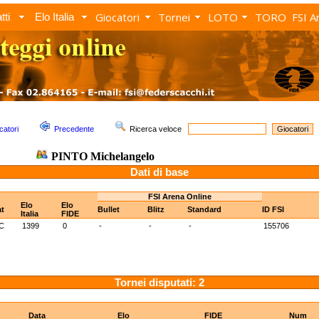
Giocatori
Tornei
LOTO
TORO
FSI A
tti
Elo Italia
catori
Precedente
Ricerca veloce
PINTO Michelangelo
Dati di base
FSI Arena Online
Elo
Elo
t
Bullet
Blitz
Standard
ID FSI
Italia
FIDE
C
1399
0
-
-
-
155706
Tornei disputati: 2
Data
Elo
FIDE
Num