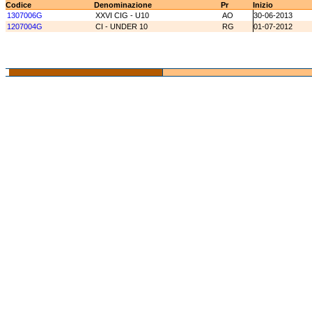
Codice
Denominazione
Pr
Inizio
1307006G
XXVI CIG - U10
AO
30-06-2013
1207004G
CI - UNDER 10
RG
01-07-2012