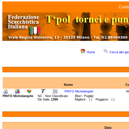
Conta
Home
Cerca altri gio
Nome
Ca
PINTO Michelangelo
N
PINTO Michelangelo
NC - Non Classificato
[Bari - Puglia]
Elo Italia:
1399
Migliore: ( ) Peggiore: ( )
Data