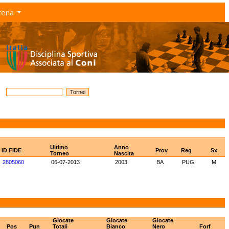
rena
Ultimo
Anno
ID FIDE
Prov
Reg
Sx
Torneo
Nascita
2805060
06-07-2013
2003
BA
PUG
M
Giocate
Giocate
Giocate
Pos
Pun
Totali
Bianco
Nero
Forf