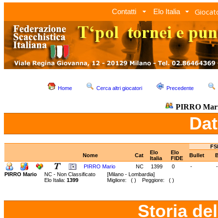
Giocato
Contatti
Elo Italia
Home
Cerca altri giocatori
Precedente
PIRRO Mar
Dat
FS
Elo
Elo
Nome
Cat
Bullet
B
Italia
FIDE
PIRRO Mario
NC
1399
0
-
-
PIRRO Mario
NC - Non Classificato
[Milano - Lombardia]
Elo Italia:
1399
Migliore: ( ) Peggiore: ( )
Storia de