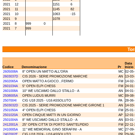
2021
12
1151
6
2021
11
1145
82
2021
10
1063
-15
2021
9
1078
2021
8
999
0
2021
7
999
Tor
Data
Codice
Denominazione
Pr
Inizio
2605008A
8° OPEN UN MATTO ALL'ORA
MC
02-05
2603037D
CIS 2026 - SERIE PROMOZIONE MARCHE
AN
13-03
2602065A
OPEN MATTO A GIOCO...FERMO
FM
14-02
2601034A
5° OPEN ELPI CHESS
FM
24-01
2601008A
10° WE USCIAMO DALLO STALLO - A
AN
04-01
2508005A
OPEN LUDUS MURRI
MC
09-08
2507004I
CIG U18 2025 - U16 ASSOLUTO
PA
28-06
2503032D
CIS 2025 - SERIE PROMOZIONE MARCHE GIRONE 1
AN
14-03
2501050A
4° OPEN ELPI CHESS
FM
25-01
2501020A
OPEN CINQUE MATTI IN UN GIORNO
AP
12-01
2501004A
8° WE USCIAMO DALLO STALLO - A
AN
03-01
2412001A
25° OPEN CITTA' DI PORTO SANT'ELPIDIO
FM
22-11-
2410005A
11° WE MEMORIAL GINO SERAFINI - A
MC
27-09
2407002E
CIG U18 2024 - U16 ASSOLUTO
PR
29-06