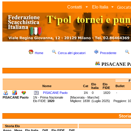
Giocato
Contatti
Elo Italia
Home
Cerca altri giocatori
Precedente
PISACANE Pa
F
Elo
Elo
Nome
Cat
Bullet
Italia
FIDE
PISACANE Paolo
1N
0
1820
-
PISACANE Paolo
1N - Prima Nazionale
[Macerata - Marche]
Elo FIDE:
1820
Migliore: 1838 (Luglio 2025) Peggiore: 1
Storia
Storia Elo
Anno
Mese
Elo Italia
Diff.
Elo FIDE
Diff.