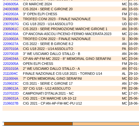
2406005A
CR MARCHE 2024
MC
31-05
2403036B
CIS 2024 - SERIE C GIRONE 20
AN
15-03
2402002A
3° OPEN ELPI CHESS
FM
27-01
2309018A
TROFEO CONI 2023 - FINALE NAZIONALE
TA
22-09
2307007G
CIG U18 2023 - U14 ASSOLUTO
UD
02-07
2305061C
CIS 2023 - SERIE PROMOZIONE MARCHE GIRONE 1
AN
19-05
2304030A
CP ANCONA-ASCOLI PICENO-FERMO-MACERATA 2023
MC
22-04
2210002A
TROFEO CONI 2022 - FINALE NAZIONALE
SI
30-09
2209027A
CIS 2022 - SERIE B GIRONE 8.2
AN
16-09
2207010A
CIG U18 2022 - U14 ASSOLUTO
PA
03-07
2207001B
3° WE USCIAMO DALLO STALLO - B
AN
24-06
2204034A
CP AN-AP-FM-MC 2022 - 8° MEMORIAL GINO SERAFINI
MC
23-04
2202005A
OPEN ELPI CHESS
FM
29-01
2201010A
2° WE USCIAMO DALLO STALLO - A
AN
07-01
2111004C
FINALE NAZIONALE CIS U18 2021 - TORNEO U14
AL
29-10
2110004A
7° OPEN MEMORIAL GINO SERAFINI
MC
02-10
2109023C
CIS 2021 - SERIE C GIRONE 17
AN
17-09
2108012A
33° CIG U18 - U12 ASSOLUTO
PR
22-08
2107022D
CAMPIONATI D'ITALIA 2021 - NC
MC
17-07
2106031A
CIG 2021 - CR MARCHE U8-10-12
MC
25-06
2106027B
CIG 2021 - CP AN-AP-FM-MC-PU U12
MC
18-06